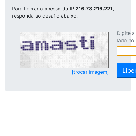
Para liberar o acesso
do IP
216.73.216.221
,
responda ao desafio abaixo.
Digite 
lado no
[trocar imagem]